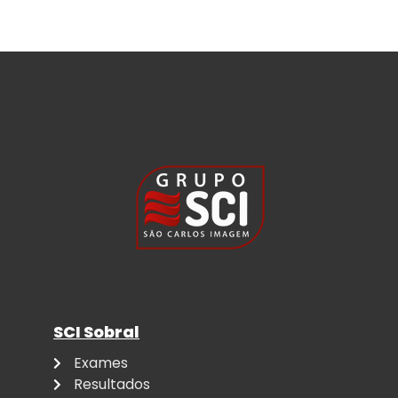
d
S
t
a
t
e
s
+
1
SCI Sobral
Exames
Resultados