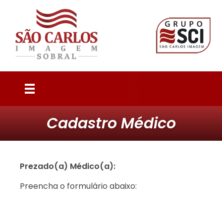
São Carlos Imagem Sobral
Compromisso com a sua saúde, excelência em cada exame.
QUEM SOMOS
Cadastro Médico
EQUIPE
EXAMES
Prezado(a) Médico(a):
ENSINO
Preencha o formulário abaixo:
CONVÊNIOS
AGENDAMENTO ON-LINE