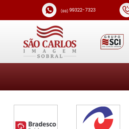
99322-7323
(88)